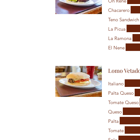
On Rene
Chacarero
Teno Sandwich
La Picua
La Ramona
El Nene
Lomo Vetado
Italiano
Palta Queso
Tomate Queso
Queso
Palta
Tomate
Solo