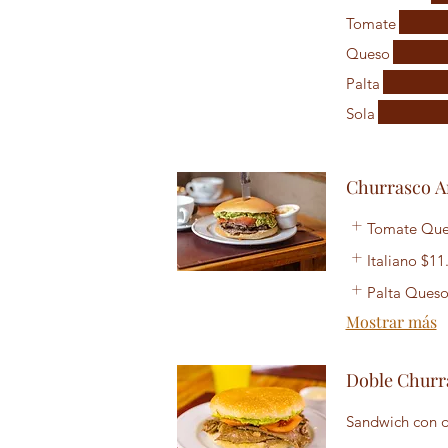
Tomate
Queso
Palta
Sola
Churrasco A
Tomate Qu
Italiano
$11
Palta Ques
Mostrar más
Doble Churr
Sandwich con d