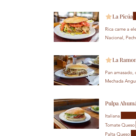
La Picúa
Rica carne a e
Nacional, Pech
La Ramo
Pan amasado, c
Mechada Angus 
Pulpa Ahum
Italiana
Tomate Queso
Palta Queso