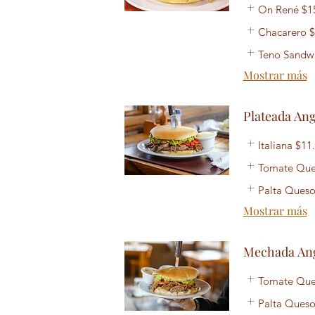
On René
$1
Chacarero
$
Teno Sandw
Mostrar más
Plateada An
Italiana
$11
Tomate Qu
Palta Ques
Mostrar más
Mechada Ang
Tomate Qu
Palta Ques