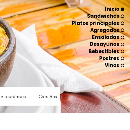
Inicio
Sandwiches
Platos principales
Agregados
Ensaladas
Desayunos
Bebestibles
Postres
Vinos
de reuniones
Cabañas
Contacto