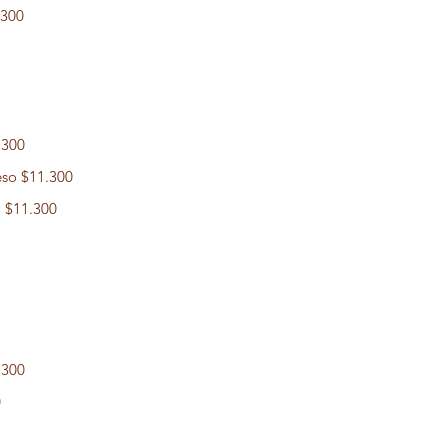
.300
.300
eso
$11.300
o
$11.300
.300
0