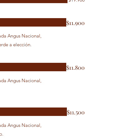
$11.900
rde a elección.
$11.800
ada Angus Nacional,
$11.500
ada Angus Nacional,
o.