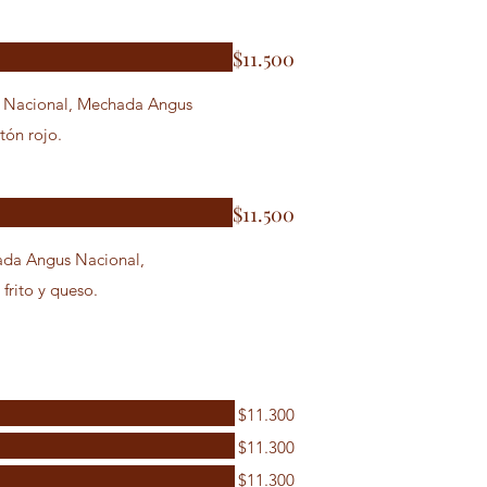
$11.500
s Nacional, Mechada Angus
tón rojo.
$11.500
ada Angus Nacional,
rito y queso.
$11.300
$11.300
$11.300