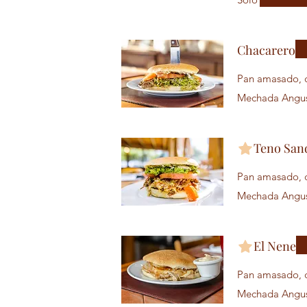
Chacarero
Pan amasado, carne a ele
Mechada Angus 
Teno San
Pan amasado, c
Mechada Angus 
El Nene
Pan amasado, c
Mechada Angus 