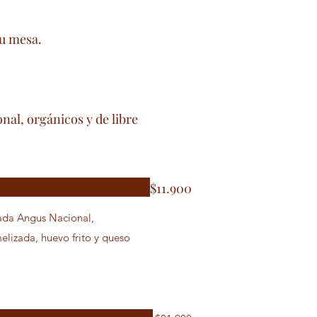
tu mesa.
nal, orgánicos y de libre
$11.900
ada Angus Nacional,
lizada, huevo frito y queso